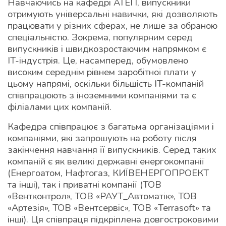
Навчаючись на кафедрі АТЕП, випускники
У
отримують універсальні навички, які дозволяють
И ВИКЛАДАЧІВ І
працювати у різних сферах, не лише за обраною
ТОВКА
ОВЧІ КУРСИ
спеціальністю. Зокрема, популярним серед
КНИКІВ
НТІВ
випускників і швидкозростаючим напрямком є
ВЛАШТУВАННЯ
IT-індустрія. Це, насамперед, обумовлено
високим середнім рівнем заробітної плати у
УСИ
цьому напрямі, оскільки більшість IT-компаній
КИ ВИПУСКНИКІВ
співпрацюють з іноземними компаніями та є
ИКА
філіалами цих компаній.
НТСЬКЕ ЖИТТЯ
Кафедра співпрацює з багатьма організаціями і
ОРИ
компаніями, які запрошують на роботу після
Н-КУРСИ
закінчення навчання її випускників. Серед таких
РИ ДЛЯ
компаній є як великі державні енергокомпанії
(Енергоатом, Нафтогаз, КИЇВЕНЕРГОПРОЕКТ
НИКІВ
та інші), так і приватні компанії (ТОВ
«Вентконтрол», ТОВ «РАУТ_Автоматік», ТОВ
«Артезія», ТОВ «Вентсервіс», ТОВ «Terrasoft» та
інші). Ця співпраця підкріплена довгостроковими