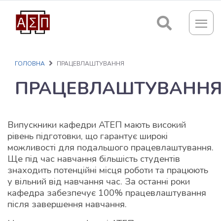
АД
АД
АД
АД
РА СЬОГОДНІ
І ПРОГРАМИ
ПЕЦІАЛЬНІСТЬ
И КАФЕДРИ
ГОЛОВНА
ПРАЦЕВЛАШТУВАННЯ
Я КАФЕДРИ
ДИСЦИПЛІН
НА 1 КУРС
И
ПРАЦЕВЛАШТУВАНН
РОДНОГО ОФІСУ
ОЛЕКТИВ
ЛЬНІ ПЛАНИ
 ДО
ТРАТУРИ
АБОРАТОРІЇ
ТОВКА
Випускники кафедри АТЕП мають високий
рівень підготовки, що гарантує широкі
АВРІВ
В АСПІРАНТУРУ
РЕНЦІЇ
можливості для подальшого працевлаштування.
ВА ДІЯЛЬНІСТЬ
Ще під час навчання більшість студентів
ОВКА МАГІСТРІВ
А ФОРМА
знаходить потенційні місця роботи та працюють
РОДНА
у вільний від навчання час. За останні роки
ННЯ
ІСТЬ
кафедра забезпечує 100% працевлаштування
після завершення навчання.
ОВКА МАГІСТРІВ
ЕНТИ ДЛЯ
ЕРИ І ПРОГРАМИ