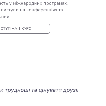
часть у міжнародних програмах,
, виступи на конференціях та
раїни
СТУП НА 1 КУРС
руднощі та цінувати друзів і
Кафедра 