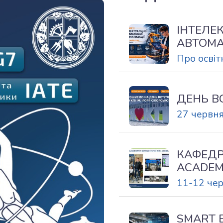
ІНТЕЛЕ
АВТОМА
Про осві
ДЕНЬ В
27 червн
КАФЕДР
ACADEMI
11-12 че
SMART 