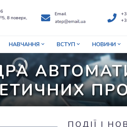
 6
Email
+3
5, 8 поверх,
+3
НАВЧАННЯ
ВСТУП
НОВИНИ
РА АВТОМАТ
ЕТИЧНИХ ПР
ПОДІЇ І Н