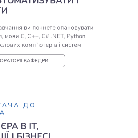
ТОМАТИЗУВАТИ І
ТИ
авчання ви почнете опановувати
 мови C, C++, C# .NET, Python
лових комп`ютерів і систем
ОРАТОРІЇ КАФЕДРИ
ГАЧА ДО
А
РА В IT,
Ї І БІЗНЕСІ