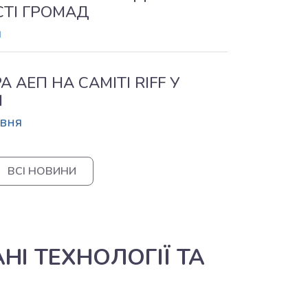
СТІ ГРОМАД
я
 АЕП НА САМІТІ RIFF У
І
авня
ВСІ НОВИНИ
І ТЕХНОЛОГІЇ ТА