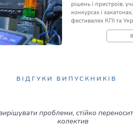
рішень і пристроїв, у
конкурсах і хакатонах
фестивалях КПІ та Ук
В
ВІДГУКИ ВИПУСКНИКІВ
ирішувати проблеми, стійко переносити т
колектив