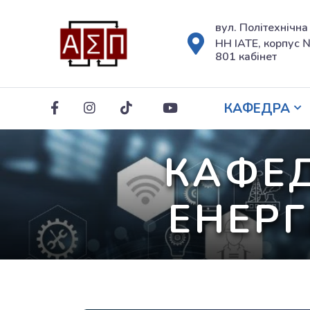
вул. Політехнічна
НН ІАТЕ, корпус №
801 кабінет
КАФЕДРА
КАФЕД
ЕНЕРГ