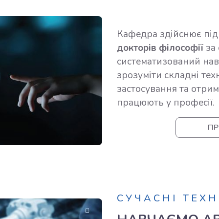
Кафедра здійснює пі
докторів філософії
за 
систематизований нав
зрозуміти складні тех
застосування та отри
працюють у професії.
ПР
СУЧАСНІ ТЕХН