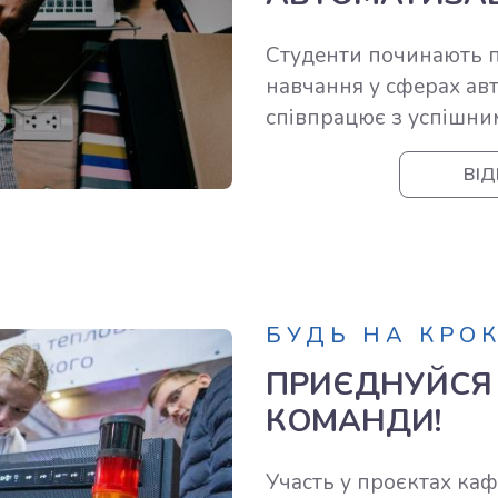
Студенти починають п
навчання у сферах авт
співпрацює з успішни
ВІД
БУДЬ НА КРО
ПРИЄДНУЙСЯ
КОМАНДИ!
Участь у проєктах ка